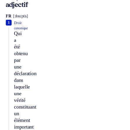
adjectif
FR
[ɔbʀɛptis]
1
Droit
canonique
Qui
a
été
obtenu
par
une
déclaration
dans
laquelle
une
vérité
constituant
un
élément
important