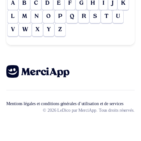
A
B
C
D
E
F
G
H
I
J
K
L
M
N
O
P
Q
R
S
T
U
V
W
X
Y
Z
Mentions légales et conditions générales d’utilisation et de services
© 2026 LeDico par MerciApp. Tous droits réservés.