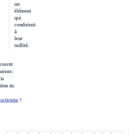
un
élément
qui
conduirait
à
leur
nullité.
couvrir
aissez-
la
ition du
ractivisme
?