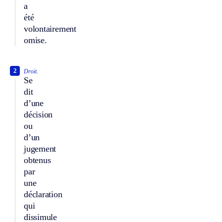
a
été
volontairement
omise.
2
Droit.
Se
dit
d’une
décision
ou
d’un
jugement
obtenus
par
une
déclaration
qui
dissimule