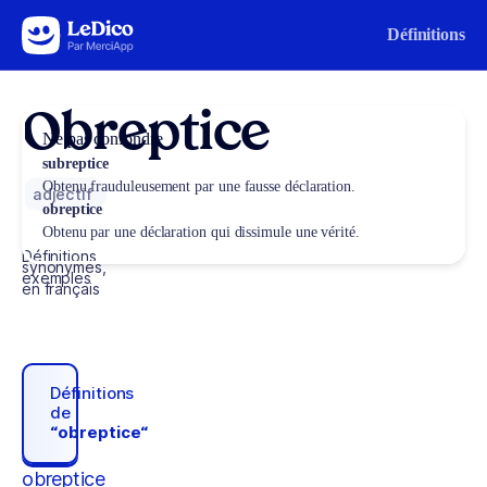
Aller au contenu
Définitions
Obreptice
Ne pas confondre
subreptice
Obtenu frauduleusement par une fausse déclaration.
adjectif
obreptice
Obtenu par une déclaration qui dissimule une vérité.
Définitions,
synonymes,
exemples
en français
Définitions
de
“obreptice“
obreptice