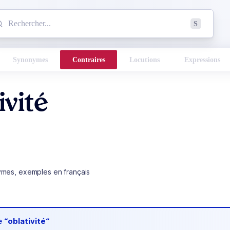
mmencez à chercher un mot dans le dictionnaire :
S
esults found.
Synonymes
Contraires
Locutions
Expressions
ivité
ymes, exemples en français
de
“oblativité“