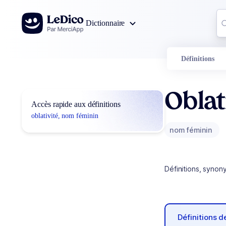
Aller au contenu
Co
Dictionnaire
0
r
Définitions
Oblat
Accès rapide aux définitions
oblativité, nom féminin
nom féminin
Définitions, synon
Définitions 