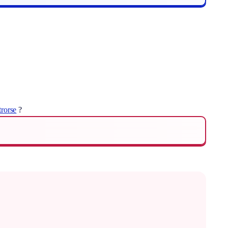
trorse
?