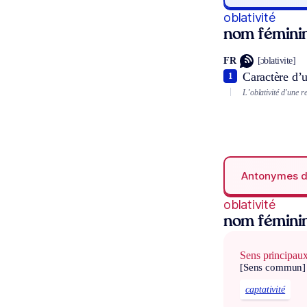
oblativité
nom fémini
FR
[ɔblativite]
Caractère d’
1
L’oblativité d’une re
Antonymes 
oblativité
nom fémini
Sens principau
[Sens commun]
captativité