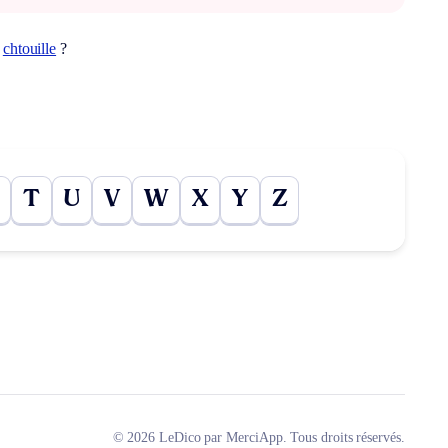
t
chtouille
?
T
U
V
W
X
Y
Z
© 2026 LeDico par MerciApp. Tous droits réservés.