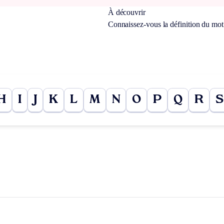
À découvrir
Connaissez-vous la définition du mo
H
I
J
K
L
M
N
O
P
Q
R
S