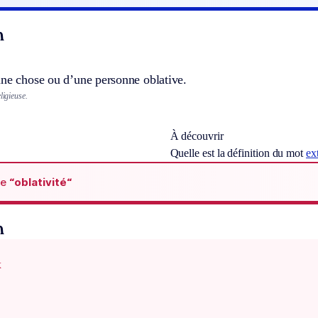
n
une chose ou d’une personne oblative.
ligieuse.
À découvrir
Quelle est la définition du mot
ex
de
“oblativité“
n
x