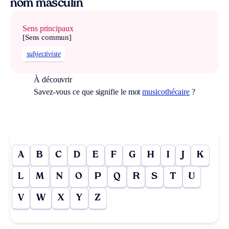
nom masculin
Sens principaux
[Sens commun]
subjectiviste
À découvrir
Savez-vous ce que signifie le mot
musicothécaire
?
A
B
C
D
E
F
G
H
I
J
K
L
M
N
O
P
Q
R
S
T
U
V
W
X
Y
Z