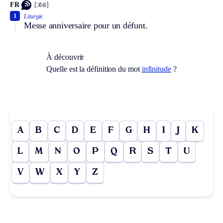
FR
[ɔbit]
1
Liturgie.
Messe anniversaire pour un défunt.
À découvrir
Quelle est la définition du mot
infinitude
?
A
B
C
D
E
F
G
H
I
J
K
L
M
N
O
P
Q
R
S
T
U
V
W
X
Y
Z