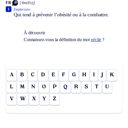
FR
[ɔbezifyʒ]
1
Emploi rare.
Qui tend à prévenir l’obésité ou à la combattre.
À découvrir
Connaissez-vous la définition du mot
pécile
?
A
B
C
D
E
F
G
H
I
J
K
L
M
N
O
P
Q
R
S
T
U
V
W
X
Y
Z