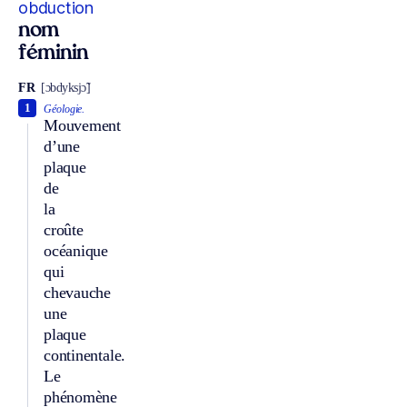
obduction
nom
féminin
FR
[ɔbdyksjɔ̃]
1
Géologie.
Mouvement
d’une
plaque
de
la
croûte
océanique
qui
chevauche
une
plaque
continentale.
Le
phénomène