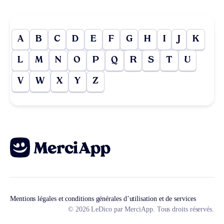
A
B
C
D
E
F
G
H
I
J
K
L
M
N
O
P
Q
R
S
T
U
V
W
X
Y
Z
Mentions légales et conditions générales d’utilisation et de services
© 2026 LeDico par MerciApp. Tous droits réservés.