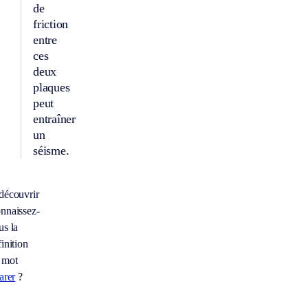
de
friction
entre
ces
deux
plaques
peut
entraîner
un
séisme.
découvrir
nnaissez-
us la
inition
 mot
arer
?