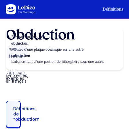
Aller au contenu
Définitions
Obduction
Ne pas confondre
obduction
nom
Montée d'une plaque océanique sur une autre.
subduction
féminin
Enfoncement d’une portion de lithosphère sous une autre.
Définitions,
synonymes,
exemples
en français
Définitions
de
“obduction“