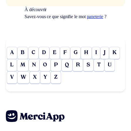
À découvrir
Savez-vous ce que signifie le mot
paneterie
?
A
B
C
D
E
F
G
H
I
J
K
L
M
N
O
P
Q
R
S
T
U
V
W
X
Y
Z