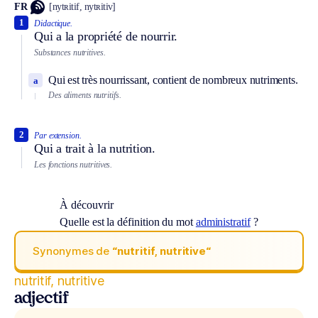
FR
[nytʀitif, nytʀitiv]
1
Didactique.
Qui a la propriété de nourrir.
Substances nutritives.
Qui est très nourrissant, contient de nombreux nutriments.
a
Des aliments nutritifs.
2
Par extension.
Qui a trait à la nutrition.
Les fonctions nutritives.
À découvrir
Quelle est la définition du mot
administratif
?
Synonymes de
“nutritif, nutritive“
nutritif, nutritive
adjectif