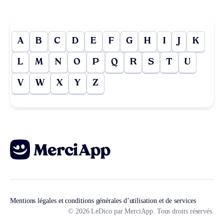
A
B
C
D
E
F
G
H
I
J
K
L
M
N
O
P
Q
R
S
T
U
V
W
X
Y
Z
Mentions légales et conditions générales d’utilisation et de services
© 2026 LeDico par MerciApp. Tous droits réservés.