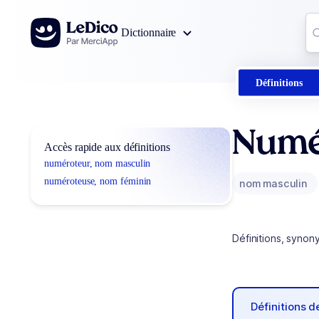
Aller au contenu
Co
Dictionnaire
0
r
Définitions
Numé
Accès rapide aux définitions
numéroteur, nom masculin
numéroteuse, nom féminin
nom masculin
Définitions, synon
Définitions 