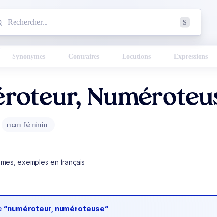
mmencez à chercher un mot dans le dictionnaire :
S
esults found.
Synonymes
Contraires
Locutions
Expressions
roteur, Numéroteu
nom féminin
ymes, exemples en français
de
“numéroteur, numéroteuse“