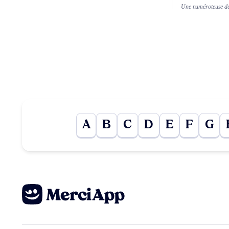
Une numéroteuse de 
A
B
C
D
E
F
G