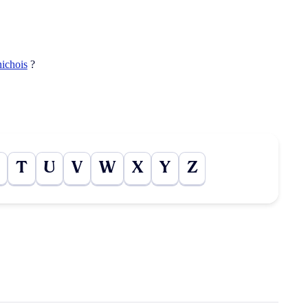
ichois
?
T
U
V
W
X
Y
Z