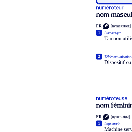
numéroteur
nom mascul
FR
[nymeʀɔtœʀ]
1
Bureautique.
Tampon utili
2
Télécommunication
Dispositif ou
numéroteuse
nom fémini
FR
[nymeʀɔtøz]
1
Imprimerie.
Machine serv