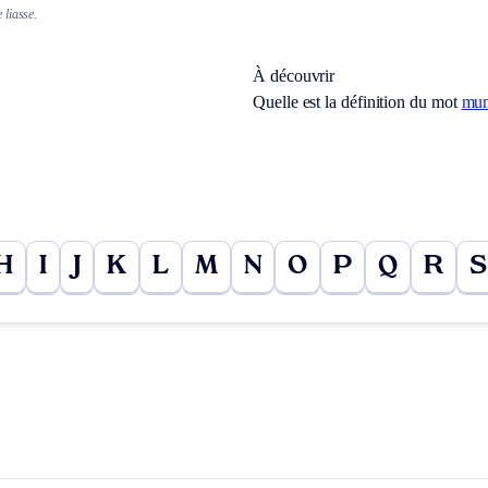
liasse.
À découvrir
Quelle est la définition du mot
mun
H
I
J
K
L
M
N
O
P
Q
R
S