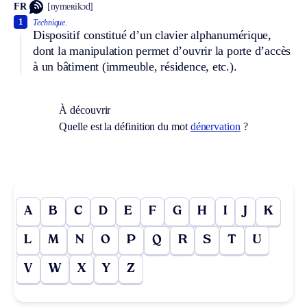
FR
[nymeʀikɔd]
1
Technique.
Dispositif constitué d’un clavier alphanumérique,
dont la manipulation permet d’ouvrir la porte d’accès
à un bâtiment (immeuble, résidence, etc.).
À découvrir
Quelle est la définition du mot
dénervation
?
A
B
C
D
E
F
G
H
I
J
K
L
M
N
O
P
Q
R
S
T
U
V
W
X
Y
Z