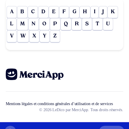
A
B
C
D
E
F
G
H
I
J
K
L
M
N
O
P
Q
R
S
T
U
V
W
X
Y
Z
Mentions légales et conditions générales d’utilisation et de services
© 2026 LeDico par MerciApp. Tous droits réservés.