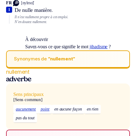
FR
[nylmɑ̃]
De nulle manière.
1
Il n’est nullement propre à cet emploi.
N’en doutez nullement.
À découvrir
Savez-vous ce que signifie le mot
jihadisme
?
Synonymes de
“nullement“
nullement
adverbe
Sens principaux
[Sens commun]
aucunement
point
en aucune façon
en rien
pas du tout