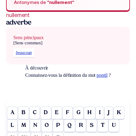
Antonymes de
“nullement“
nullement
adverbe
Sens principaux
[Sens commun]
beaucoup
À découvrir
Connaissez-vous la définition du mot
pontil
?
A
B
C
D
E
F
G
H
I
J
K
L
M
N
O
P
Q
R
S
T
U