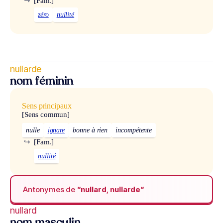
↪
[Fam.]
zéro
nullité
nullarde
nom féminin
Sens principaux
[Sens commun]
nulle
ignare
bonne à rien
incompétente
↪
[Fam.]
nullité
Antonymes de
“nullard, nullarde“
nullard