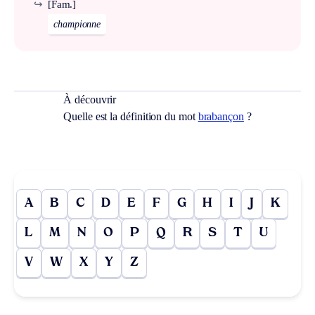
↪
[Fam.]
championne
À découvrir
Quelle est la définition du mot
brabançon
?
A
B
C
D
E
F
G
H
I
J
K
L
M
N
O
P
Q
R
S
T
U
V
W
X
Y
Z