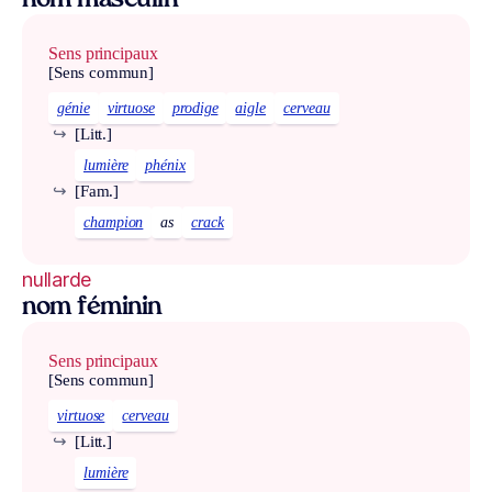
nom masculin
Sens principaux
[Sens commun]
génie
virtuose
prodige
aigle
cerveau
↪
[Litt.]
lumière
phénix
↪
[Fam.]
champion
as
crack
nullarde
nom féminin
Sens principaux
[Sens commun]
virtuose
cerveau
↪
[Litt.]
lumière