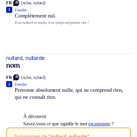
FR
[nylaʀ, nylaʀd]
1
Familier.
Complètement nul.
Il est nullard en maths, il ne comprend jamais rien !
nullard, nullarde
nom
FR
[nylaʀ, nylaʀd]
1
Familier.
Personne absolument nulle, qui ne comprend rien,
qui ne connaît rien.
À découvrir
Savez-vous ce que signifie le mot
escamotage
?
Synonymes de
“nullard, nullarde“