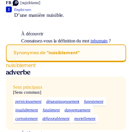
FR
[nɥizibləmɑ̃]
1
Emploi rare.
D’une manière nuisible.
À découvrir
Connaissez-vous la définition du mot
inhumain
?
Synonymes de
“nuisiblement“
nuisiblement
adverbe
Sens principaux
[Sens commun]
pernicieusement
désavantageusement
funestement
insalubrement
fatalement
dangereusement
corrosivement
défavorablement
mortellement