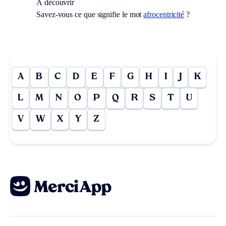
À découvrir
Savez-vous ce que signifie le mot
afrocentricité
?
A
B
C
D
E
F
G
H
I
J
K
L
M
N
O
P
Q
R
S
T
U
V
W
X
Y
Z