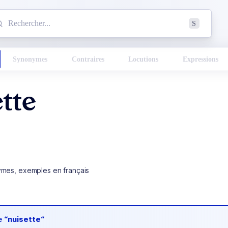
mmencez à chercher un mot dans le dictionnaire :
S
esults found.
Synonymes
Contraires
Locutions
Expressions
tte
ymes, exemples en français
de
“nuisette“