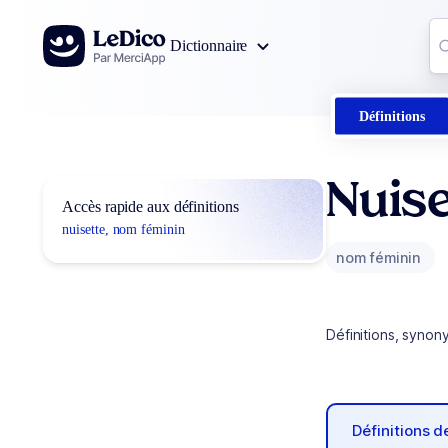
Aller au contenu
Co
Dictionnaire
0
r
Définitions
Nuise
Accès rapide aux définitions
nuisette, nom féminin
nom féminin
Définitions, synon
Définitions 