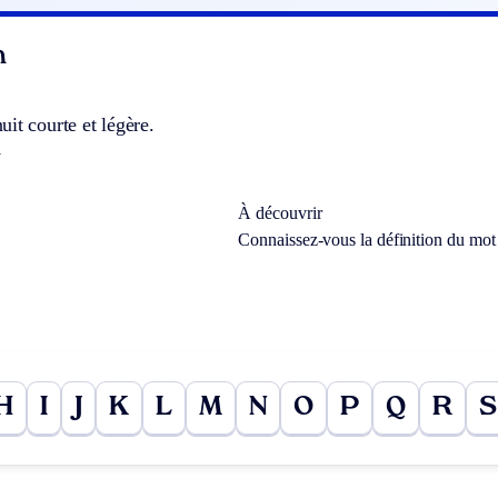
n
it courte et légère.
.
À découvrir
Connaissez-vous la définition du mo
H
I
J
K
L
M
N
O
P
Q
R
S