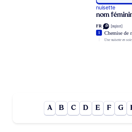
nuisette
nom fémini
FR
[nɥizɛt]
Chemise de nu
1
Une nuisette en soie
A
B
C
D
E
F
G