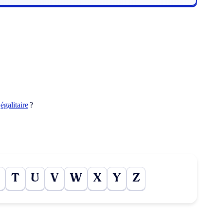
t
égalitaire
?
T
U
V
W
X
Y
Z