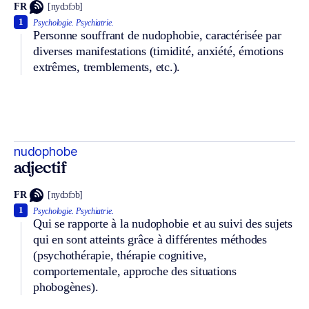
FR
[nydɔfɔb]
1
Psychologie.
Psychiatrie.
Personne souffrant de nudophobie, caractérisée par
diverses manifestations (timidité, anxiété, émotions
extrêmes, tremblements, etc.).
nudophobe
adjectif
FR
[nydɔfɔb]
1
Psychologie.
Psychiatrie.
Qui se rapporte à la nudophobie et au suivi des sujets
qui en sont atteints grâce à différentes méthodes
(psychothérapie, thérapie cognitive,
comportementale, approche des situations
phobogènes).