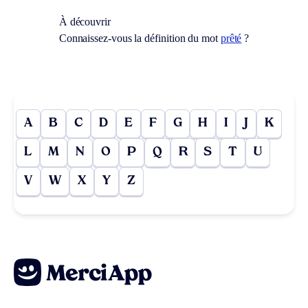
À découvrir
Connaissez-vous la définition du mot
prêté
?
A
B
C
D
E
F
G
H
I
J
K
L
M
N
O
P
Q
R
S
T
U
V
W
X
Y
Z