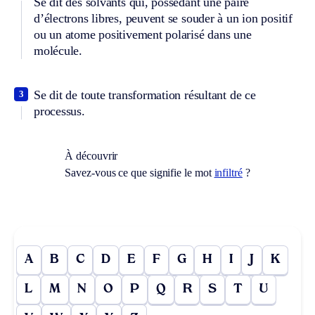
Se dit des solvants qui, possédant une paire
d’électrons libres, peuvent se souder à un ion positif
ou un atome positivement polarisé dans une
molécule.
Se dit de toute transformation résultant de ce
3
processus.
À découvrir
Savez-vous ce que signifie le mot
infiltré
?
A
B
C
D
E
F
G
H
I
J
K
L
M
N
O
P
Q
R
S
T
U