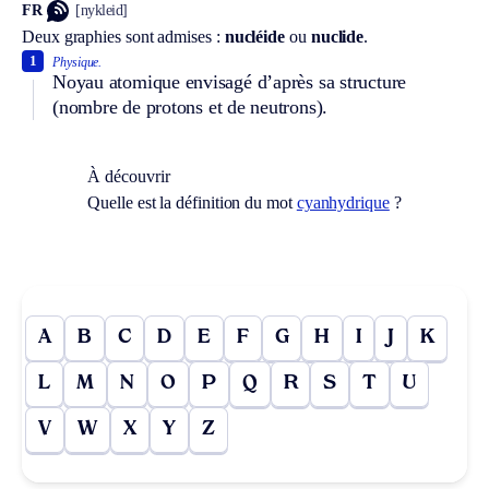
FR
[nykleid]
Deux graphies sont admises :
nucléide
ou
nuclide
.
1
Physique.
Noyau atomique envisagé d’après sa structure
(nombre de protons et de neutrons).
À découvrir
Quelle est la définition du mot
cyanhydrique
?
A
B
C
D
E
F
G
H
I
J
K
L
M
N
O
P
Q
R
S
T
U
V
W
X
Y
Z