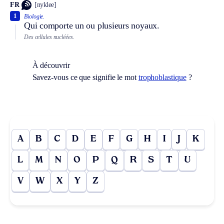
FR
[nyklee]
1
Biologie.
Qui comporte un ou plusieurs noyaux.
Des cellules nucléées.
À découvrir
Savez-vous ce que signifie le mot
trophoblastique
?
A
B
C
D
E
F
G
H
I
J
K
L
M
N
O
P
Q
R
S
T
U
V
W
X
Y
Z