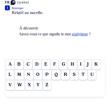
FR
[nyselɛʀ]
1
Botanique.
Relatif au nucelle.
À découvrir
Savez-vous ce que signifie le mot
scialytique
?
A
B
C
D
E
F
G
H
I
J
K
L
M
N
O
P
Q
R
S
T
U
V
W
X
Y
Z