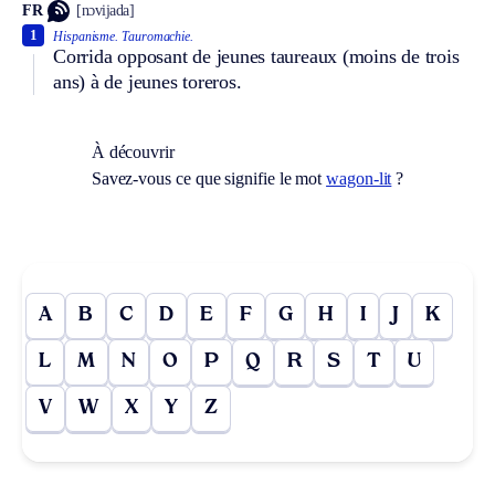
FR
[nɔvijada]
1
Hispanisme.
Tauromachie.
Corrida opposant de jeunes taureaux (moins de trois
ans) à de jeunes toreros.
À découvrir
Savez-vous ce que signifie le mot
wagon-lit
?
A
B
C
D
E
F
G
H
I
J
K
L
M
N
O
P
Q
R
S
T
U
V
W
X
Y
Z