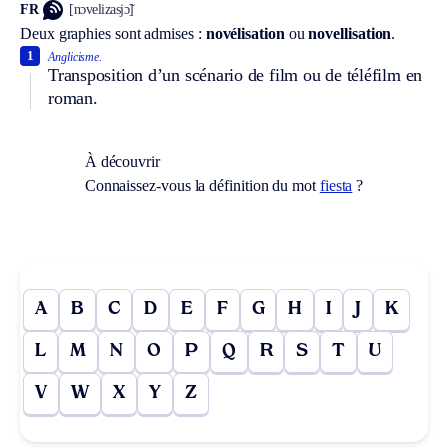
FR
[nɔvelizasjɔ̃]
Deux graphies sont admises :
novélisation
ou
novellisation
.
1
Anglicisme.
Transposition d’un scénario de film ou de téléfilm en
roman.
À découvrir
Connaissez-vous la définition du mot
fiesta
?
A
B
C
D
E
F
G
H
I
J
K
L
M
N
O
P
Q
R
S
T
U
V
W
X
Y
Z