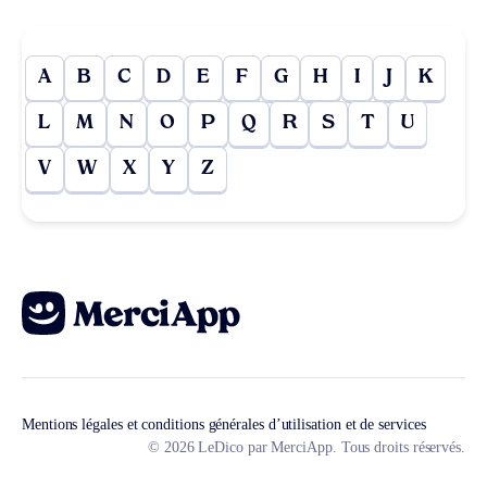
A
B
C
D
E
F
G
H
I
J
K
L
M
N
O
P
Q
R
S
T
U
V
W
X
Y
Z
Mentions légales et conditions générales d’utilisation et de services
© 2026 LeDico par MerciApp. Tous droits réservés.