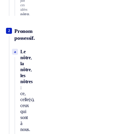
fait
ces
idées
nôtres
.
Pronom
2
possessif.
Le
a
nôtre
,
la
nôtre
,
les
nôtres
:
ce,
celle(s),
ceux
qui
sont
à
nous.