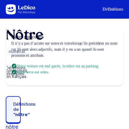
Aller au contenu
Définitions
Nôtre
Signes particuliers
Il n’y a pas d’accent sur
notre
et
votre
lorsqu’ils précèdent un nom
car ils sont alors adjectifs, mais il y en a un quand ils sont
numéral
pronoms et attributs.
Votre voiture est mal garée, la nôtre est au parking.
Définitions,
synonymes,
Cette terre est nôtre.
exemples
en français
Définitions
de
“nôtre“
nôtre