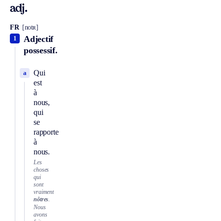
adj.
FR
[notʀ]
Adjectif
1
possessif.
Qui
a
est
à
nous,
qui
se
rapporte
à
nous.
Les
choses
qui
sont
vraiment
nôtres
.
Nous
avons