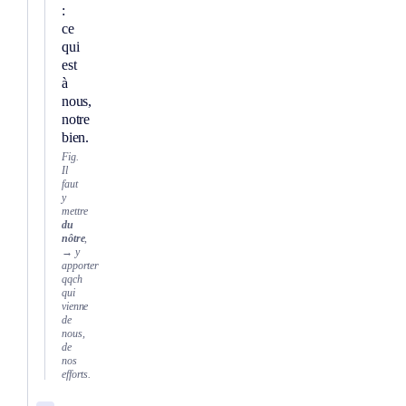
:
ce
qui
est
à
nous,
notre
bien.
Fig.
Il
faut
y
mettre
du
nôtre
,
→ y
apporter
qqch
qui
vienne
de
nous,
de
nos
efforts.