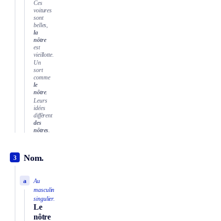
Ces
voitures
sont
belles,
la
nôtre
est
vieillotte.
Un
sort
comme
le
nôtre
.
Leurs
idées
diffèrent
des
nôtres
.
Nom.
3
a
Au
masculin
singulier.
Le
nôtre