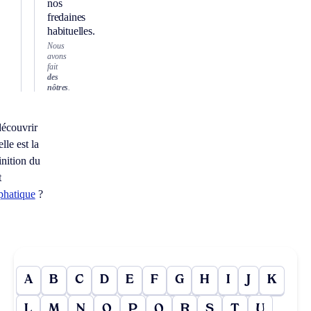
nos
fredaines
habituelles.
Nous
avons
fait
des
nôtres
.
écouvrir
lle est la
inition du
t
phatique
?
A
B
C
D
E
F
G
H
I
J
K
L
M
N
O
P
Q
R
S
T
U