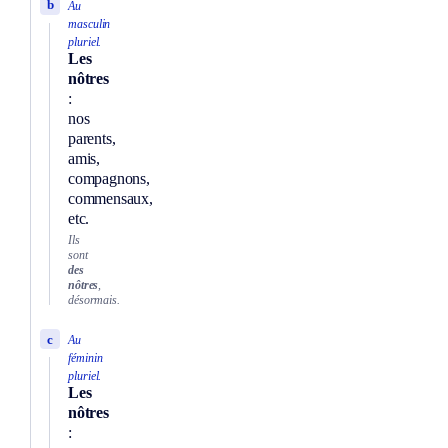
b
Au
masculin
pluriel.
Les
nôtres
:
nos
parents,
amis,
compagnons,
commensaux,
etc.
Ils
sont
des
nôtres
,
désormais.
c
Au
féminin
pluriel.
Les
nôtres
: