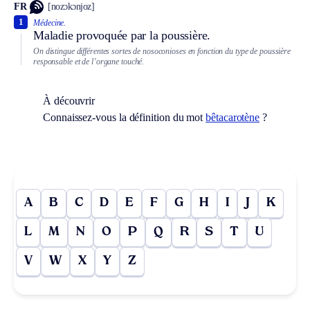
FR
[nozɔkɔnjoz]
1
Médecine.
Maladie provoquée par la poussière.
On distingue différentes sortes de nosoconioses en fonction du type de poussière
responsable et de l’organe touché.
À découvrir
Connaissez-vous la définition du mot
bêtacarotène
?
A
B
C
D
E
F
G
H
I
J
K
L
M
N
O
P
Q
R
S
T
U
V
W
X
Y
Z