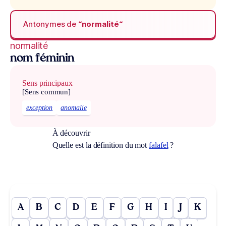
Antonymes de
“normalité“
normalité
nom féminin
Sens principaux
[Sens commun]
exception
anomalie
À découvrir
Quelle est la définition du mot
falafel
?
A
B
C
D
E
F
G
H
I
J
K