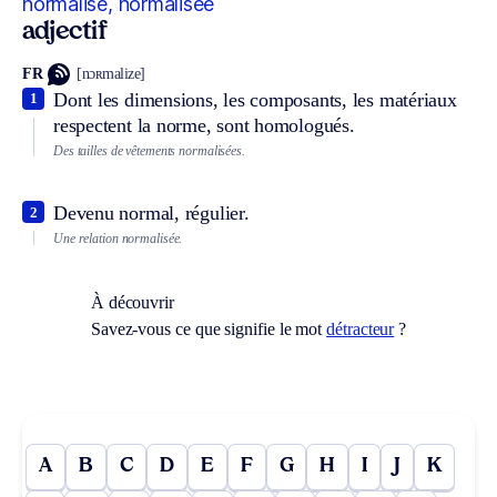
normalisé, normalisée
adjectif
FR
[nɔʀmalize]
Dont les dimensions, les composants, les matériaux
1
respectent la norme, sont homologués.
Des tailles de vêtements normalisées.
Devenu normal, régulier.
2
Une relation normalisée.
À découvrir
Savez-vous ce que signifie le mot
détracteur
?
A
B
C
D
E
F
G
H
I
J
K