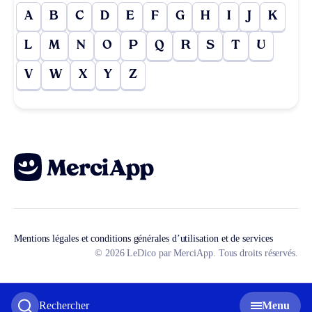
A
B
C
D
E
F
G
H
I
J
K
L
M
N
O
P
Q
R
S
T
U
V
W
X
Y
Z
Mentions légales et conditions générales d’utilisation et de services
© 2026 LeDico par MerciApp. Tous droits réservés.
Rechercher
Menu