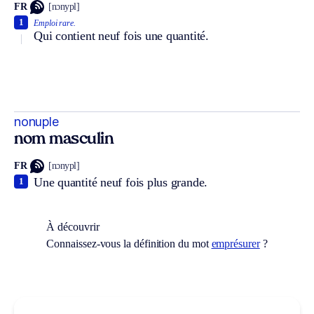
FR
[nɔnypl]
1
Emploi rare.
Qui contient neuf fois une quantité.
nonuple
nom masculin
FR
[nɔnypl]
Une quantité neuf fois plus grande.
1
À découvrir
Connaissez-vous la définition du mot
emprésurer
?