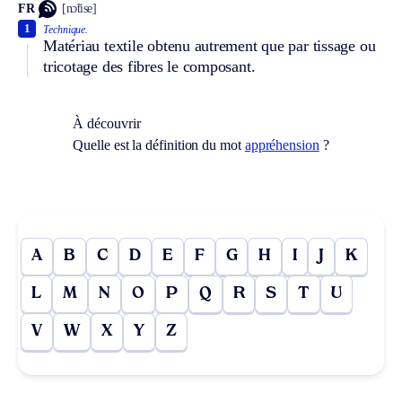
FR
[nɔ̃tise]
1
Technique.
Matériau textile obtenu autrement que par tissage ou
tricotage des fibres le composant.
À découvrir
Quelle est la définition du mot
appréhension
?
A
B
C
D
E
F
G
H
I
J
K
L
M
N
O
P
Q
R
S
T
U
V
W
X
Y
Z