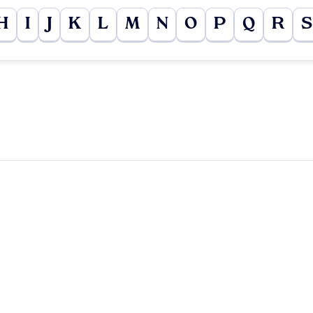
H
I
J
K
L
M
N
O
P
Q
R
S