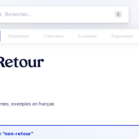
mmencez à chercher un mot dans le dictionnaire :
S
esults found.
Synonymes
Contraires
Locutions
Expressions
Retour
ymes, exemples en français
de
“non-retour“