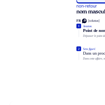
non-retour
nom mascul
FR
[nɔ̃ʀətuʀ]
1
Aviation.
Point de non
Dépasser le point d
2
Sens figuré.
Dans un proce
Dans cette affaire, n