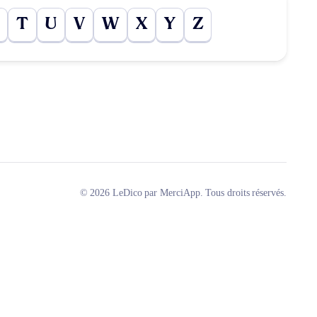
T
U
V
W
X
Y
Z
© 2026 LeDico par MerciApp. Tous droits réservés.