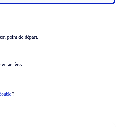
son point de départ.
 en arrière.
double
?