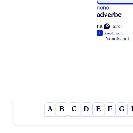
nono
adverbe
FR
[nɔno]
1
Emploi vieilli.
Nonobstant.
A
B
C
D
E
F
G