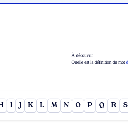
À découvrir
Quelle est la définition du mot
H
I
J
K
L
M
N
O
P
Q
R
S