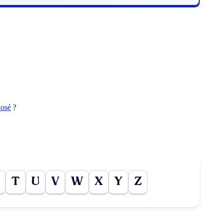
dosé
?
T
U
V
W
X
Y
Z