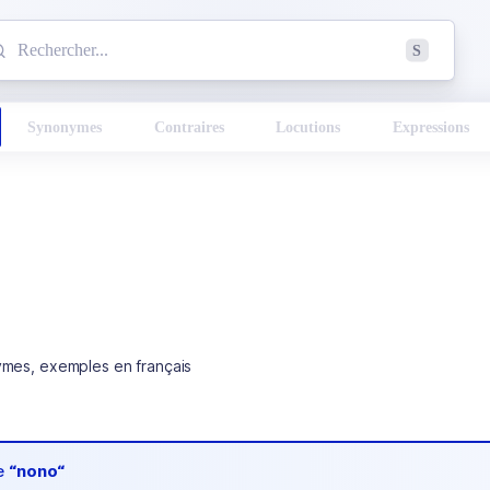
mmencez à chercher un mot dans le dictionnaire :
S
esults found.
Synonymes
Contraires
Locutions
Expressions
ymes, exemples en français
de
“nono“