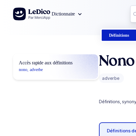
Aller au contenu
Co
Dictionnaire
0
r
Définitions
Nono
Accès rapide aux définitions
nono, adverbe
adverbe
Définitions, synon
Définitions 