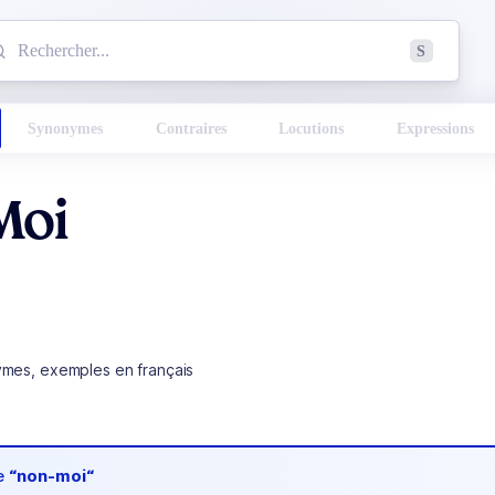
mmencez à chercher un mot dans le dictionnaire :
S
esults found.
Synonymes
Contraires
Locutions
Expressions
Moi
ymes, exemples en français
de
“non-moi“