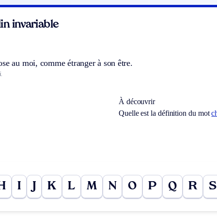
n invariable
ose au moi, comme étranger à son être.
.
À découvrir
Quelle est la définition du mot
c
H
I
J
K
L
M
N
O
P
Q
R
S