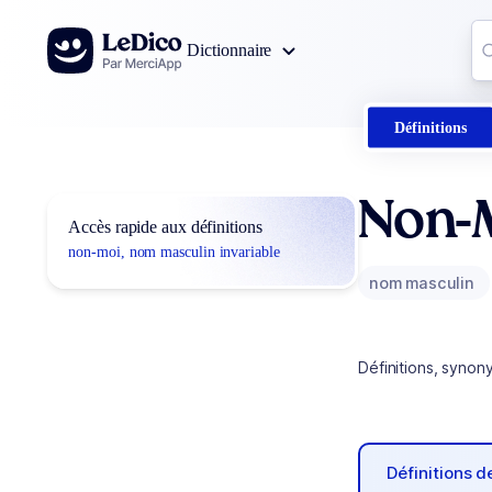
Aller au contenu
Co
Dictionnaire
0
r
Définitions
Non-
Accès rapide aux définitions
non-moi, nom masculin invariable
nom masculin
Définitions, synon
Définitions 