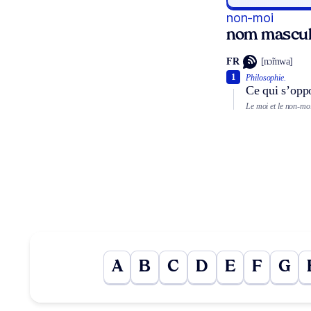
non-moi
nom masculi
FR
[nɔ̃mwa]
1
Philosophie.
Ce qui s’opp
Le moi et le non-moi
A
B
C
D
E
F
G