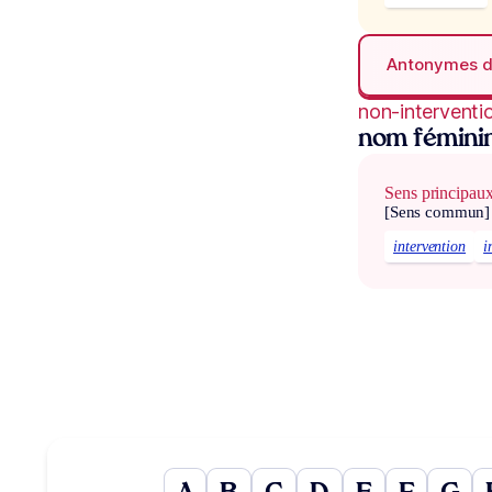
Antonymes 
non-interventi
nom fémini
Sens principau
[Sens commun]
intervention
i