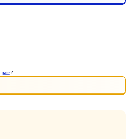
t
paie
?