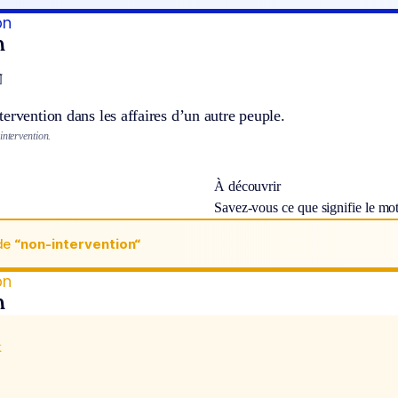
on
n
]
ervention dans les affaires d’un autre peuple.
intervention.
À découvrir
Savez-vous ce que signifie le mo
de
“non-intervention“
on
n
x