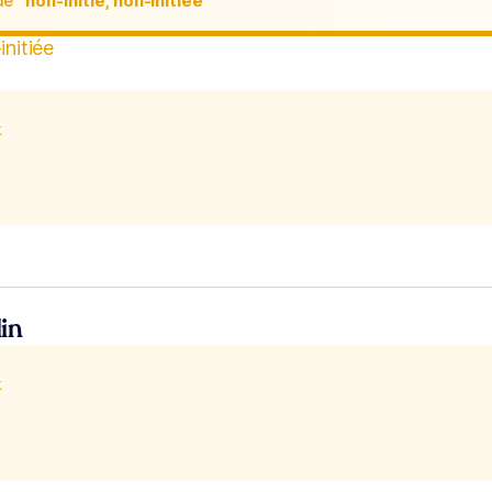
de
“non-initié, non-initiée“
initiée
x
in
x