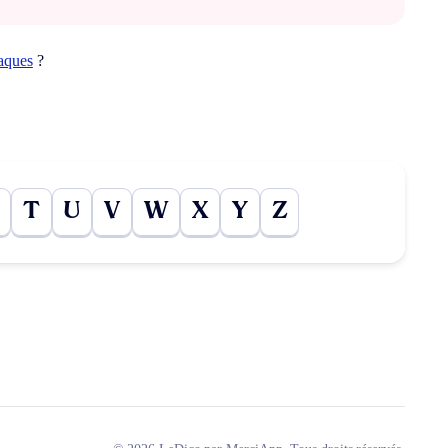
taques
?
T
U
V
W
X
Y
Z