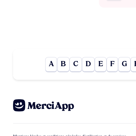
A
B
C
D
E
F
G