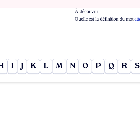
À découvrir
Quelle est la définition du mot
at
H
I
J
K
L
M
N
O
P
Q
R
S