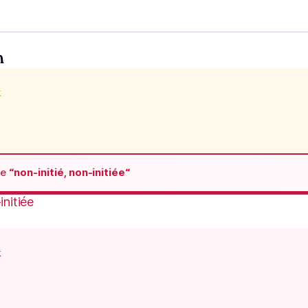
n
x
de
“non-initié, non-initiée“
initiée
x