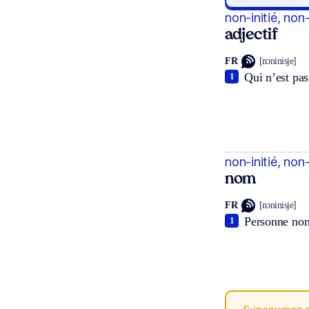
non-initié, non-
adjectif
FR
[nɔninisje]
Qui n’est pas 
1
non-initié, non-
nom
FR
[nɔninisje]
Personne non-
1