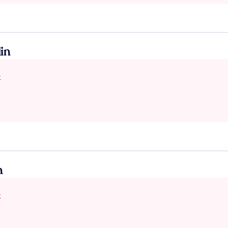
in
x
n
x