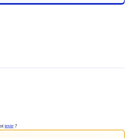
mot
texte
?