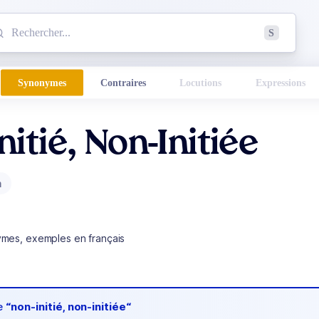
mmencez à chercher un mot dans le dictionnaire :
S
esults found.
Synonymes
Contraires
Locutions
Expressions
nitié, Non-Initiée
m
ymes, exemples en français
de
“non-initié, non-initiée“