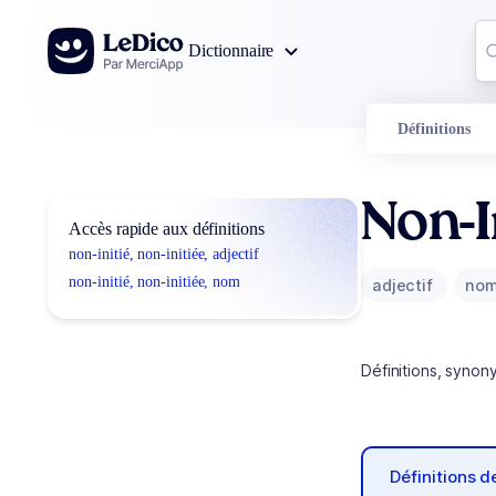
Aller au contenu
Co
Dictionnaire
0
r
Définitions
Non-I
Accès rapide aux définitions
non-initié, non-initiée, adjectif
non-initié, non-initiée, nom
adjectif
no
Définitions, synon
Définitions 