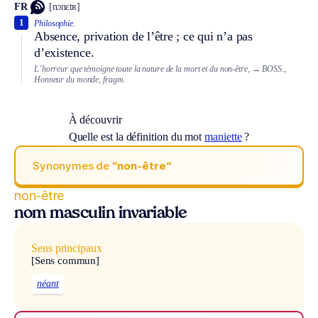
FR
[nɔnɛtʀ]
1
Philosophie.
Absence, privation de l’être ; ce qui n’a pas
d’existence.
L’horreur que témoigne toute la nature de la mort et du non-être,
→ BOSS.,
Honneur du monde, fragm.
À découvrir
Quelle est la définition du mot
maniette
?
Synonymes de
“non-être“
non-être
nom masculin invariable
Sens principaux
[Sens commun]
néant