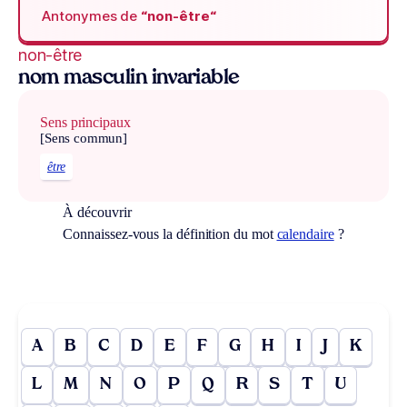
Antonymes de
“non-être“
non-être
nom masculin invariable
Sens principaux
[Sens commun]
être
À découvrir
Connaissez-vous la définition du mot
calendaire
?
A
B
C
D
E
F
G
H
I
J
K
L
M
N
O
P
Q
R
S
T
U