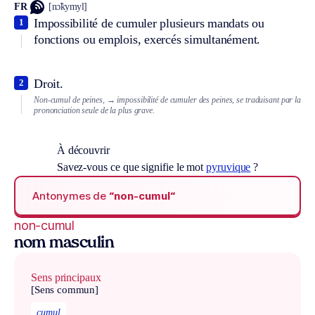
FR
[nɔ̃kymyl]
Impossibilité de cumuler plusieurs mandats ou
1
fonctions ou emplois, exercés simultanément.
Droit.
2
Non-cumul de peines,
→ impossibilité de cumuler des peines, se traduisant par la
prononciation seule de la plus grave.
À découvrir
Savez-vous ce que signifie le mot
pyruvique
?
Antonymes de
“non-cumul“
non-cumul
nom masculin
Sens principaux
[Sens commun]
cumul