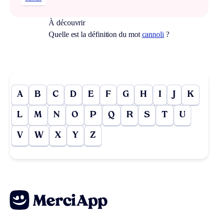
À découvrir
Quelle est la définition du mot
cannoli
?
A
B
C
D
E
F
G
H
I
J
K
L
M
N
O
P
Q
R
S
T
U
V
W
X
Y
Z