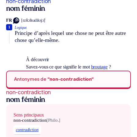
non-contradiction
nom féminin
FR
[nɔ̃kɔ̃tʀadiksjɔ̃]
1
Logique.
Principe d’après lequel une chose ne peut être autre
chose qu’elle-même.
À découvrir
Savez-vous ce que signifie le mot
broutage
?
Antonymes de
“non-contradiction“
non-contradiction
nom féminin
Sens principaux
non-contradiction
[Philo.]
contradiction