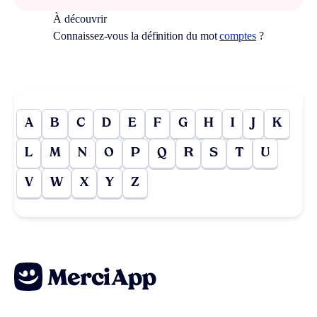
À découvrir
Connaissez-vous la définition du mot
comptes
?
A
B
C
D
E
F
G
H
I
J
K
L
M
N
O
P
Q
R
S
T
U
V
W
X
Y
Z