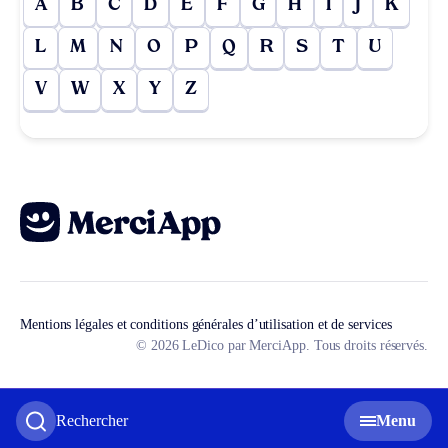
A
B
C
D
E
F
G
H
I
J
K
L
M
N
O
P
Q
R
S
T
U
V
W
X
Y
Z
Mentions légales et conditions générales d’utilisation et de services
© 2026 LeDico par MerciApp. Tous droits réservés.
Rechercher
Menu