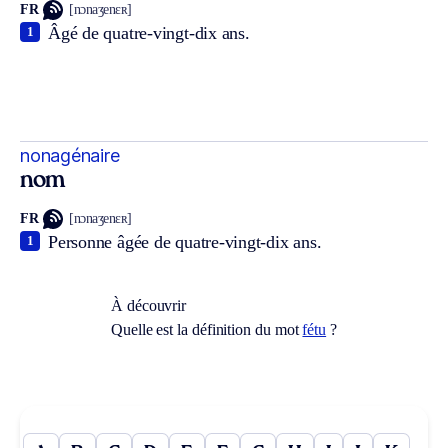
FR
[nɔnaʒenɛʀ]
Âgé de quatre-vingt-dix ans.
1
nonagénaire
nom
FR
[nɔnaʒenɛʀ]
Personne âgée de quatre-vingt-dix ans.
1
À découvrir
Quelle est la définition du mot
fétu
?