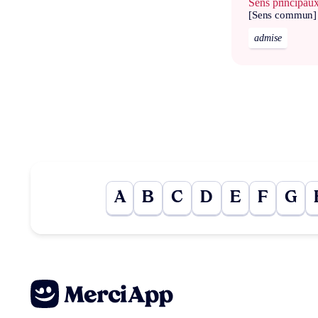
Sens principau
[Sens commun]
admise
A
B
C
D
E
F
G