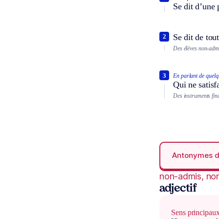
Se dit d’une 
Se dit de tou
2
Des élèves non-admi
3
En parlant de quelq
Qui ne satisf
Des instruments fin
Antonymes 
non-admis, no
adjectif
Sens principau