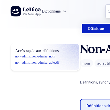
Aller au contenu
Co
Dictionnaire
0
r
Définitions
Non-
Accès rapide aux définitions
non-admis, non-admise, nom
non-admis, non-admise, adjectif
nom
adjecti
Définitions, synon
Définitions 