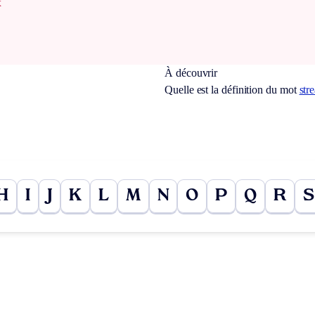
x
À découvrir
Quelle est la définition du mot
str
H
I
J
K
L
M
N
O
P
Q
R
S