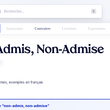
mmencez à chercher un mot dans le dictionnaire :
S
esults found.
Synonymes
Contraires
Locutions
Expressions
Admis, Non-Admise
f
ymes, exemples en français
de
“non-admis, non-admise“