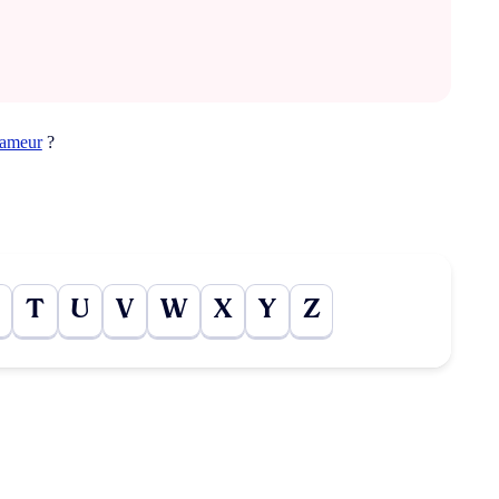
eameur
?
T
U
V
W
X
Y
Z