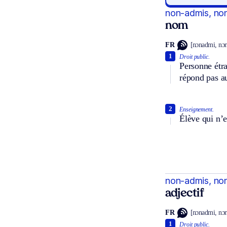
non-admis, no
nom
FR
[nɔnadmi, nɔ
1
Droit public.
Personne étra
répond pas au
2
Enseignement.
Élève qui n’e
non-admis, no
adjectif
FR
[nɔnadmi, nɔ
1
Droit public.