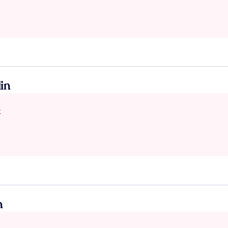
in
x
n