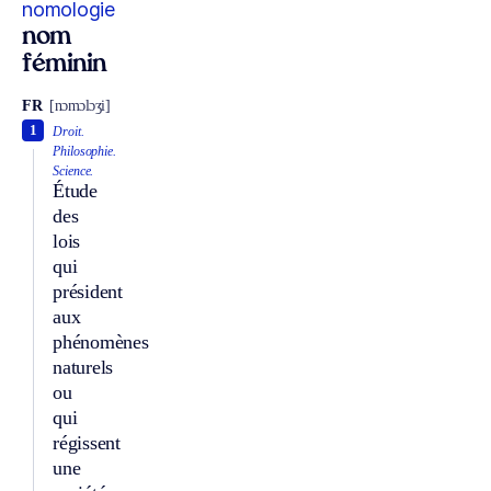
nomologie
nom
féminin
FR
[nɔmɔlɔʒi]
1
Droit.
Philosophie.
Science.
Étude
des
lois
qui
président
aux
phénomènes
naturels
ou
qui
régissent
une