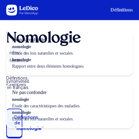
Aller au contenu
Définitions
Nomologie
Ne pas confondre
nomologie
nom
Étude des lois naturelles et sociales.
homologie
féminin
Rapport entre deux éléments homologues.
Définitions,
synonymes,
exemples
en français
Ne pas confondre
nosologie
Étude des caractéristiques des maladies.
nomologie
Définitions
Étude des lois naturelles et sociales.
de
“nomologie“