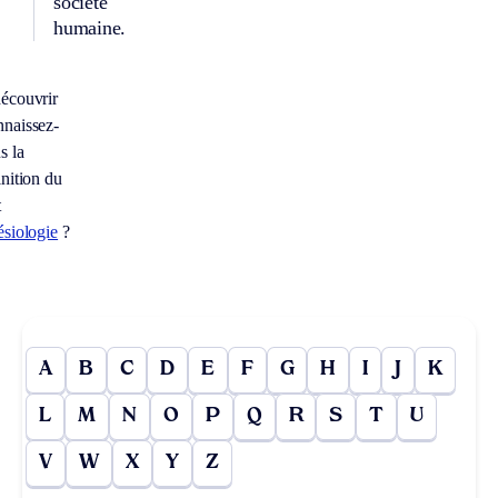
société
humaine.
écouvrir
naissez-
s la
inition du
t
ésiologie
?
A
B
C
D
E
F
G
H
I
J
K
L
M
N
O
P
Q
R
S
T
U
V
W
X
Y
Z