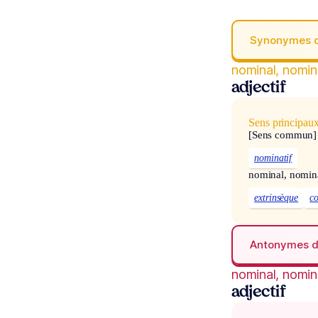
Synonymes 
nominal, nomin
adjectif
Sens principau
[Sens commun]
nominatif
nominal, nomin
extrinsèque
c
Antonymes 
nominal, nomin
adjectif