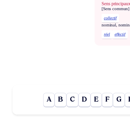
Sens principau
[Sens commun]
collectif
nominal, nomin
réel
effectif
A
B
C
D
E
F
G