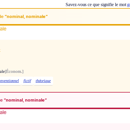
Savez-vous ce que signifie le mot
g
de
“nominal, nominale“
ale
x
ale
[Économ.]
onventionnel
fictif
théorique
de
“nominal, nominale“
ale