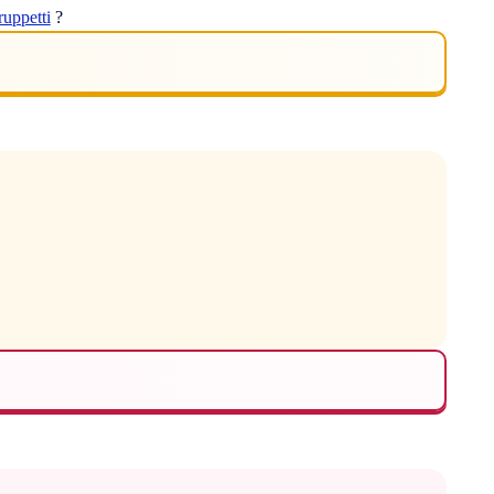
ruppetti
?