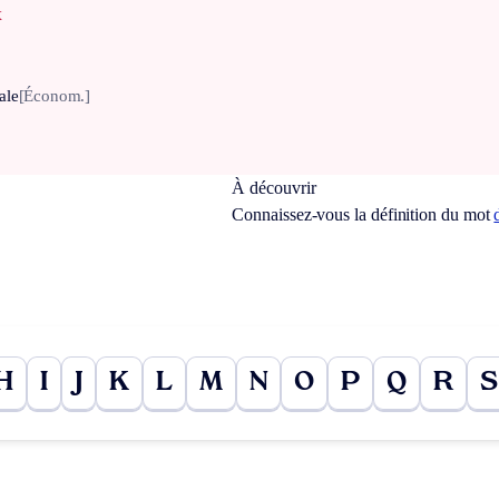
x
ale
[Économ.]
À découvrir
Connaissez-vous la définition du mot
H
I
J
K
L
M
N
O
P
Q
R
S