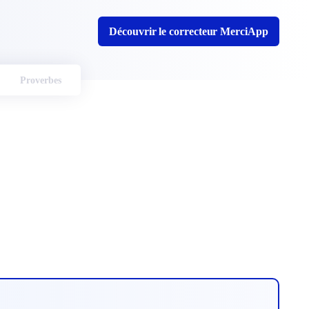
Découvrir le correcteur MerciApp
Proverbes