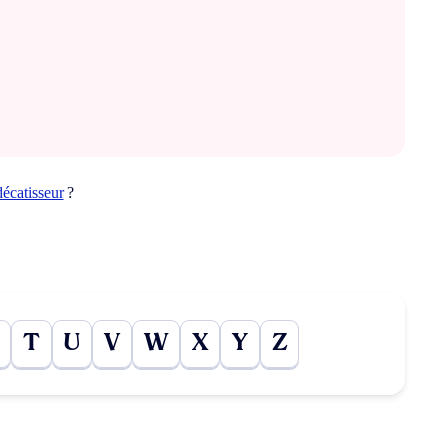
décatisseur
?
T
U
V
W
X
Y
Z