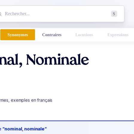
mmencez à chercher un mot dans le dictionnaire :
S
esults found.
Synonymes
Contraires
Locutions
Expressions
nal, Nominale
ymes, exemples en français
de
“nominal, nominale“