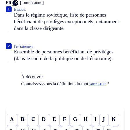
FR
[nɔmɛnklatuʀa]
1
Histoire.
Dans le régime soviétique, liste de personnes
bénéficiant de privilèges exceptionnels, notamment
dans la classe dirigeante.
2
Par extension.
Ensemble de personnes bénéficiant de privilèges
(dans le cadre de la politique ou de l’économie).
À découvrir
Connaissez-vous la définition du mot
sarcasme
?
A
B
C
D
E
F
G
H
I
J
K