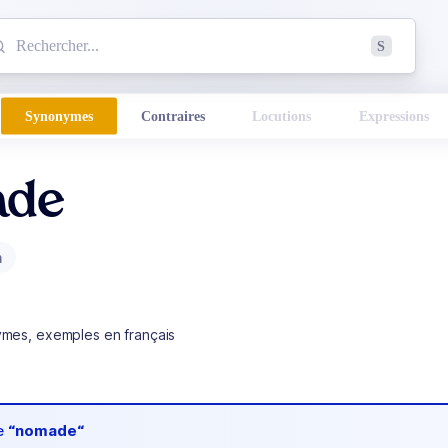
mmencez à chercher un mot dans le dictionnaire :
S
esults found.
Synonymes
Contraires
Locutions
Expressions
ade
m
ymes, exemples en français
de
“nomade“