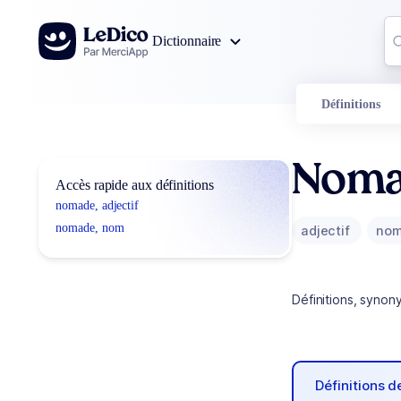
Aller au contenu
Co
Dictionnaire
0
r
Définitions
Nom
Accès rapide aux définitions
nomade, adjectif
nomade, nom
adjectif
no
Définitions, synon
Définitions 