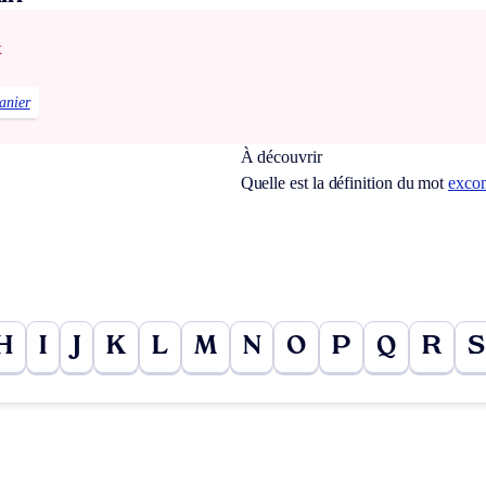
x
anier
À découvrir
Quelle est la définition du mot
exco
H
I
J
K
L
M
N
O
P
Q
R
S