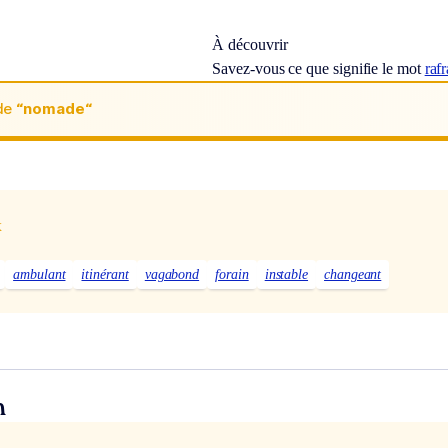
À découvrir
Savez-vous ce que signifie le mot
raf
de
“nomade“
x
ambulant
itinérant
vagabond
forain
instable
changeant
n