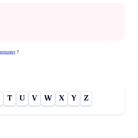
mmunier
?
T
U
V
W
X
Y
Z