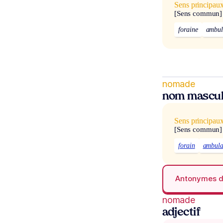
Sens principau
[Sens commun]
foraine
ambul
nomade
nom mascul
Sens principau
[Sens commun]
forain
ambula
Antonymes 
nomade
adjectif