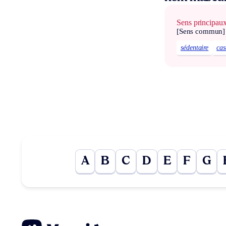
Sens principau
[Sens commun]
sédentaire
cas
A
B
C
D
E
F
G