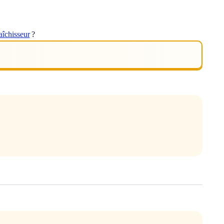
raîchisseur
?