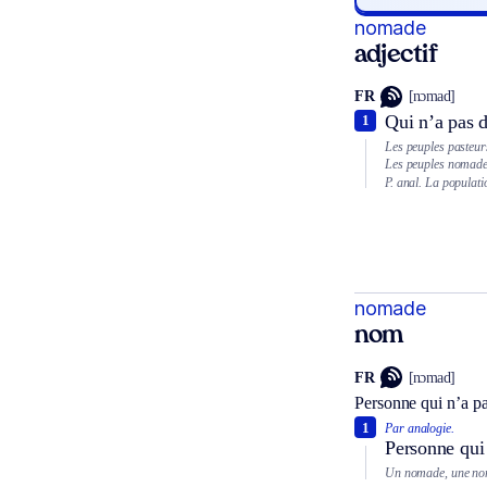
nomade
adjectif
FR
[nɔmad]
Qui n’a pas d
1
Les peuples pasteur
Les peuples nomade
P. anal.
La populati
nomade
nom
FR
[nɔmad]
Personne qui n’a pas
1
Par analogie.
Personne qui
Un nomade, une no