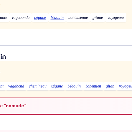
x
ante
vagabonde
tzigane
bédouin
bohémienne
gitane
voyageuse
in
x
nt
vagabond
chemineau
tzigane
bédouin
bohémien
gitan
voyageu
de
“nomade“