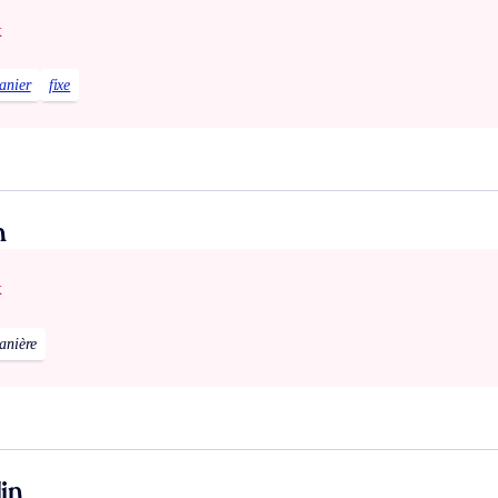
x
anier
fixe
n
x
anière
in