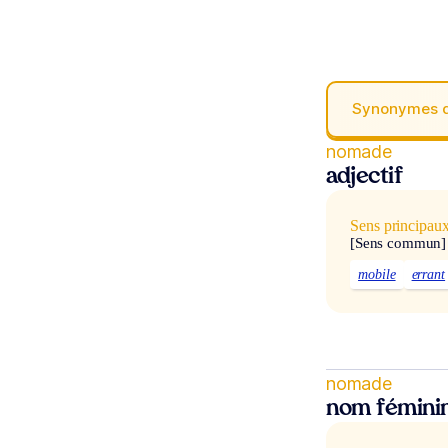
Synonymes 
nomade
adjectif
Sens principau
[Sens commun]
mobile
errant
nomade
nom fémini