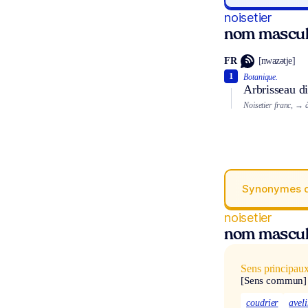
noisetier
nom mascul
FR
[nwazətje]
1
Botanique.
Arbrisseau di
Noisetier franc,
→ à
Synonymes 
noisetier
nom mascul
Sens principau
[Sens commun]
coudrier
aveli