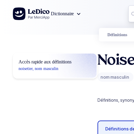
Aller au contenu
Co
Dictionnaire
0
r
Définitions
Noise
Accès rapide aux définitions
noisetier, nom masculin
nom masculin
Définitions, synon
Définitions 