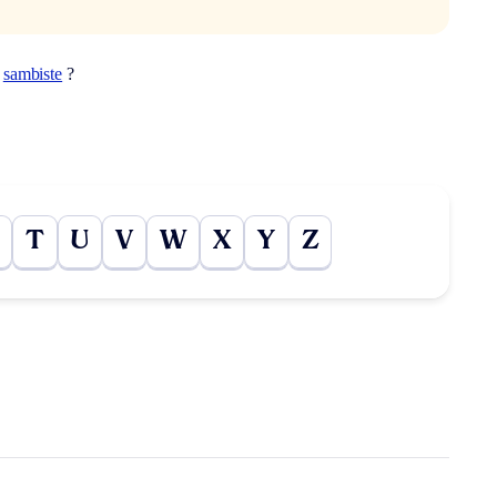
t
sambiste
?
T
U
V
W
X
Y
Z