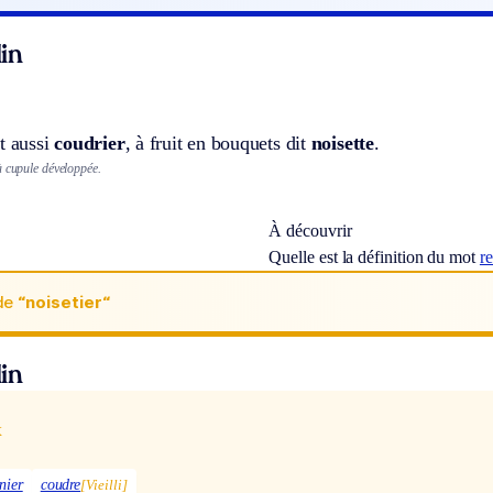
in
t aussi
coudrier
, à fruit en bouquets dit
noisette
.
 cupule développée.
À découvrir
Quelle est la définition du mot
r
de
“noisetier“
in
x
nier
coudre
[Vieilli]