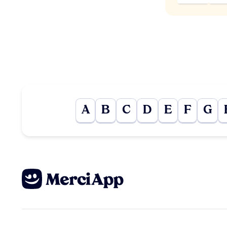
A
B
C
D
E
F
G