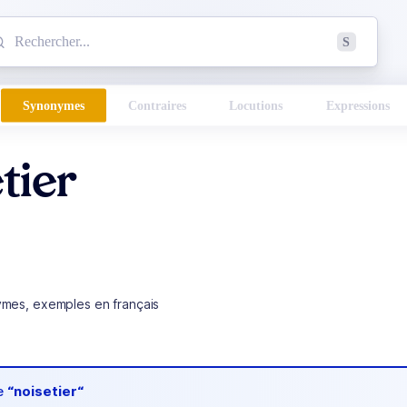
mmencez à chercher un mot dans le dictionnaire :
S
esults found.
Synonymes
Contraires
Locutions
Expressions
tier
ymes, exemples en français
de
“noisetier“