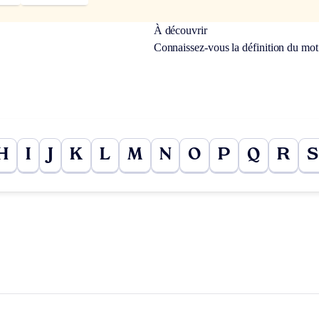
À découvrir
Connaissez-vous la définition du mo
H
I
J
K
L
M
N
O
P
Q
R
S