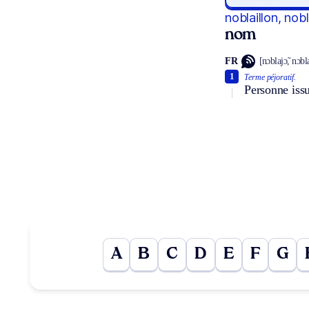
noblaillon, nobl
nom
FR
[nɔblajɔ̃, nɔbl
1
Terme péjoratif.
Personne issu
A
B
C
D
E
F
G