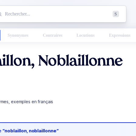
mmencez à chercher un mot dans le dictionnaire :
S
esults found.
Synonymes
Contraires
Locutions
Expressions
illon, Noblaillonne
ymes, exemples en français
de
“noblaillon, noblaillonne“