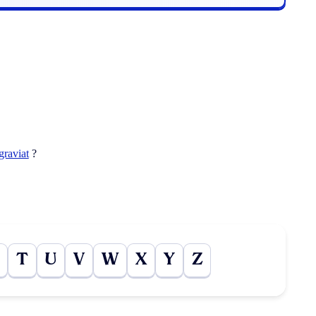
graviat
?
T
U
V
W
X
Y
Z