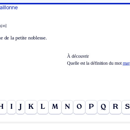
aillonne
ajɔn]
e de la petite noblesse.
À découvrir
Quelle est la définition du mot
mar
H
I
J
K
L
M
N
O
P
Q
R
S