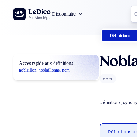
Aller au contenu
Co
Dictionnaire
0
r
Définitions
Nobla
Accès rapide aux définitions
noblaillon, noblaillonne, nom
nom
Définitions, synon
Définitions 