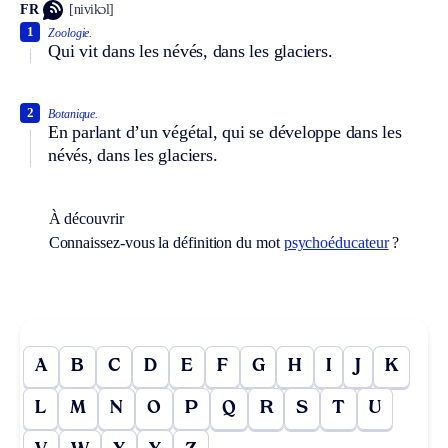
FR
[nivikɔl]
1
Zoologie.
Qui vit dans les névés, dans les glaciers.
2
Botanique.
En parlant d’un végétal, qui se développe dans les
névés, dans les glaciers.
À découvrir
Connaissez-vous la définition du mot
psychoéducateur
?
A
B
C
D
E
F
G
H
I
J
K
L
M
N
O
P
Q
R
S
T
U