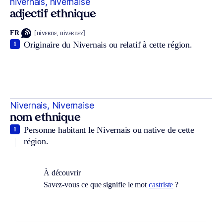
nivernais, nivernaise
adjectif ethnique
FR
[nivɛʀnɛ, nivɛʀnɛz]
Originaire du Nivernais ou relatif à cette région.
1
Nivernais, Nivernaise
nom ethnique
Personne habitant le Nivernais ou native de cette
1
région.
À découvrir
Savez-vous ce que signifie le mot
castriste
?