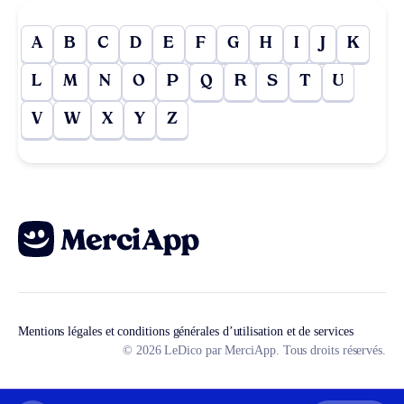
A
B
C
D
E
F
G
H
I
J
K
L
M
N
O
P
Q
R
S
T
U
V
W
X
Y
Z
Mentions légales et conditions générales d’utilisation et de services
© 2026 LeDico par MerciApp. Tous droits réservés.