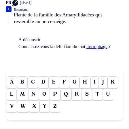
FR
[niveɔl]
1
Botanique.
Plante de la famille des Amaryllidacées qui
ressemble au perce-neige.
À découvrir
Connaissez-vous la définition du mot
microphage
?
A
B
C
D
E
F
G
H
I
J
K
L
M
N
O
P
Q
R
S
T
U
V
W
X
Y
Z