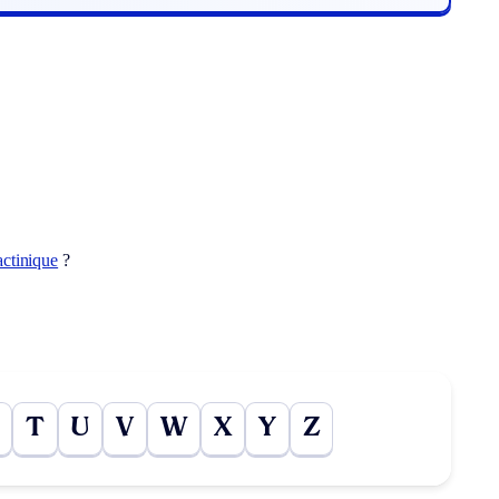
actinique
?
T
U
V
W
X
Y
Z