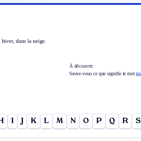
 hiver, dans la neige.
À découvrir
Savez-vous ce que signifie le mot
in
H
I
J
K
L
M
N
O
P
Q
R
S