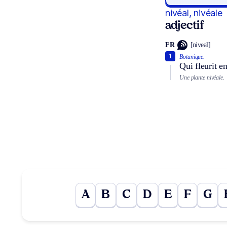
nivéal, nivéale
adjectif
FR
[niveal]
1
Botanique.
Qui fleurit en
Une plante nivéale.
A
B
C
D
E
F
G