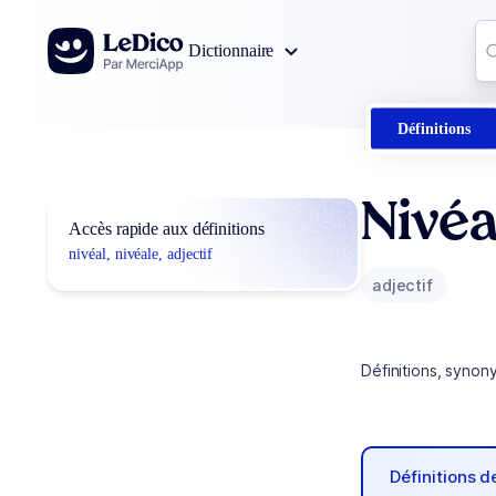
Aller au contenu
Co
Dictionnaire
0
r
Définitions
Nivéa
Accès rapide aux définitions
nivéal, nivéale, adjectif
adjectif
Définitions, synon
Définitions 