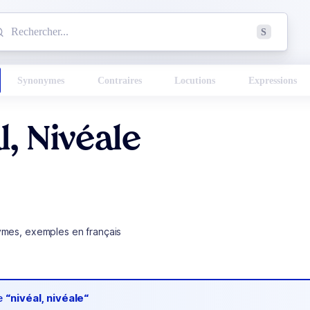
mmencez à chercher un mot dans le dictionnaire :
S
esults found.
Synonymes
Contraires
Locutions
Expressions
l, Nivéale
ymes, exemples en français
de
“nivéal, nivéale“