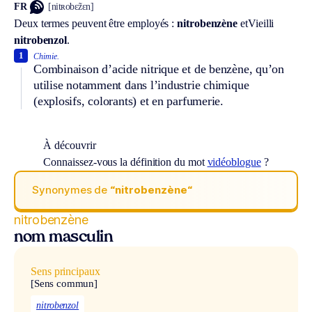
FR
[nitʀobɛ̃zɛn]
Deux termes peuvent être employés :
nitrobenzène
et
Vieilli
nitrobenzol
.
1
Chimie.
Combinaison d’acide nitrique et de benzène, qu’on
utilise notamment dans l’industrie chimique
(explosifs, colorants) et en parfumerie.
À découvrir
Connaissez-vous la définition du mot
vidéoblogue
?
Synonymes de
“nitrobenzène“
nitrobenzène
nom masculin
Sens principaux
[Sens commun]
nitrobenzol