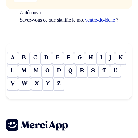
À découvrir
Savez-vous ce que signifie le mot
ventre-de-biche
?
A
B
C
D
E
F
G
H
I
J
K
L
M
N
O
P
Q
R
S
T
U
V
W
X
Y
Z